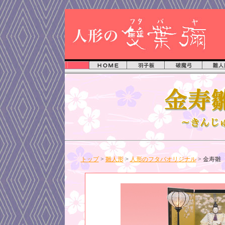
トップ
>
雛人形
>
人形のフタバオリジナル
> 金寿雛