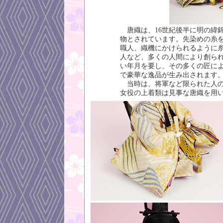
唐織は、16世紀後半に明の緯
物とされています。先染めの糸
職人、織機にかけられるように
人など、多くの人間により創ら
い年月を要し、その多くの匠に
で豪華な逸品が生み出されます
当時は、将軍など限られた人の
女役の上着類は見事な唐織を用