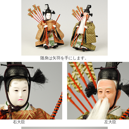
随身は矢羽を手にします。
右大臣
左大臣