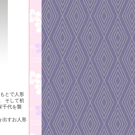
もとで人形
。 そして初
家千代を襲
を出すお人形