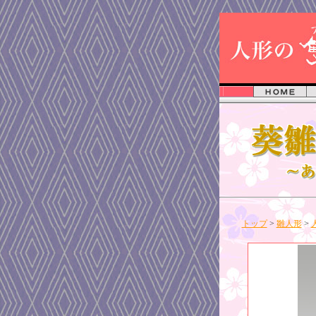
トップ
>
雛人形
>