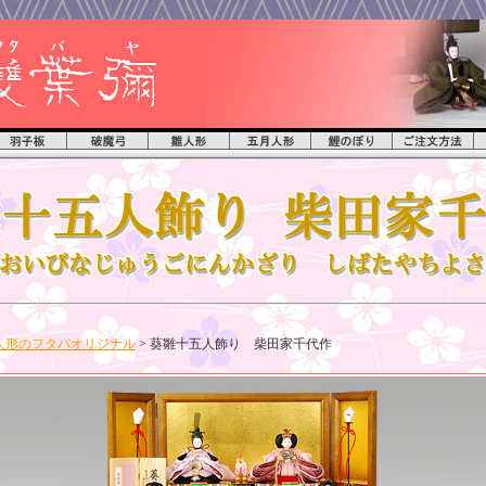
人形のフタバオリジナル
> 葵雛十五人飾り 柴田家千代作