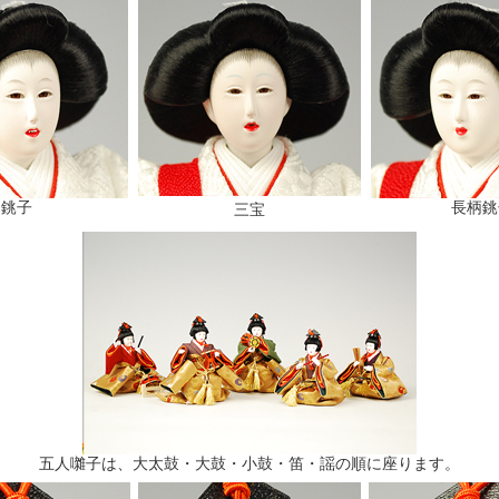
銚子
長柄銚
三宝
五人囃子は、大太鼓・大鼓・小鼓・笛・謡の順に座ります。