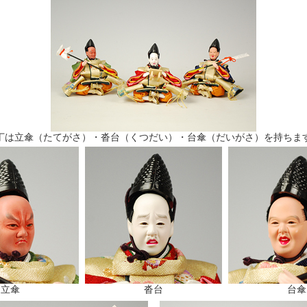
丁は立傘（たてがさ）・沓台（くつだい）・台傘（だいがさ）を持ちま
立傘
沓台
台傘